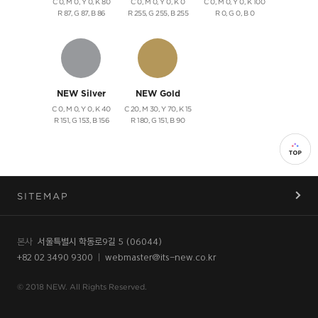
C 0, M 0, Y 0, K 80
C 0, M 0, Y 0, K 0
C 0, M 0, Y 0, K 100
R 87, G 87, B 86
R 255, G 255, B 255
R 0, G 0, B 0
NEW Silver
NEW Gold
C 0, M 0, Y 0, K 40
C 20, M 30, Y 70, K 15
R 151, G 153, B 156
R 180, G 151, B 90
SITEMAP
본사
서울특별시 학동로9길 5 (06044)
+82 02 3490 9300
ㅣ
webmaster@its-new.co.kr
© 2018 NEW. All Rights Reserved.