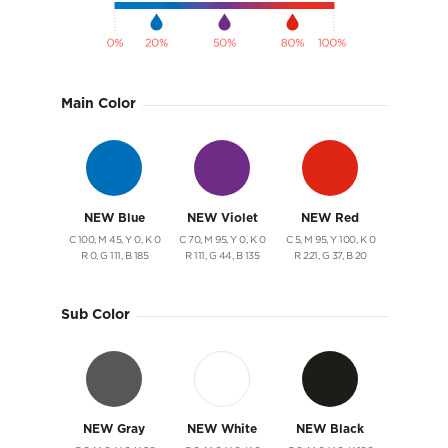
Main Color
NEW Blue
NEW Violet
NEW Red
C 100, M 45, Y 0, K 0
C 70, M 95, Y 0, K 0
C 5, M 95, Y 100, K 0
R 0, G 111, B 185
R 111, G 44, B 135
R 221, G 37, B 20
Sub Color
NEW Gray
NEW White
NEW Black